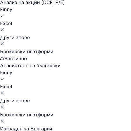
Анализ на акции (DCF, P/E)
Finny
Excel
Други апове
Брокерски платформи
Частично
AI асистент на български
Finny
Excel
Други апове
Брокерски платформи
Изграден за България