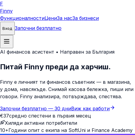
F
Finny
Функционалности
Цени
За нас
За бизнеси
Започни безплатно
Вход
AI финансов асистент • Направен за България
Питай Finny преди да харчиш.
Finny е личният ти финансов съветник — в магазина,
у дома, навсякъде. Снимай касова бележка, пиши или
говори. Finny анализира, потвърждава, спестява.
Започни безплатно — 30 дни
Виж как работи
€37
средно спестени в първия месец
Хиляди активни потребители
10+
Години опит с екипа на SoftUni и Finance Academy