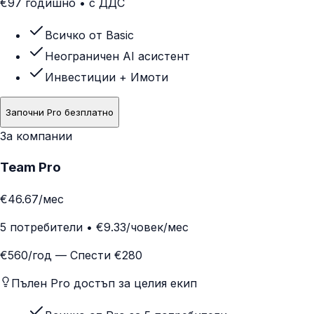
€97 годишно • с ДДС
Всичко от Basic
Неограничен AI асистент
Инвестиции + Имоти
Започни Pro безплатно
За компании
Team Pro
€46.67
/мес
5 потребители • €9.33/човек/мес
€560/год —
Спести €280
Пълен Pro достъп за целия екип