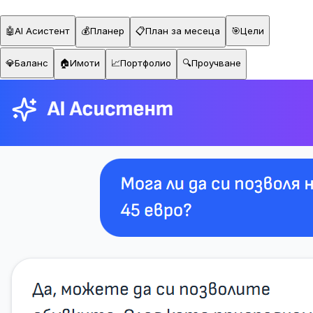
🤖
AI Асистент
💰
Планер
📋
План за месеца
🎯
Цели
💎
Баланс
🏠
Имоти
📈
Портфолио
🔍
Проучване