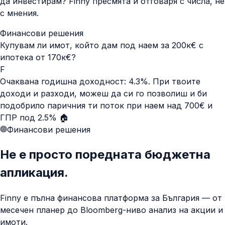
да инвестирам? Finny пресмята и отговаря с числа, не
с мнения.
Финансови решения
Купувам ли имот, който дам под наем за 200к€ с
ипотека от 170к€?
F
Очаквана годишна доходност: 4.3%. При твоите
доходи и разходи, можеш да си го позволиш и би
подобрило паричния ти поток при наем над 700€ и
ГПР под 2.5% 🏠
Финансови решения
Не е просто поредната бюджетна
апликация.
Finny е пълна финансова платформа за България — от
месечен планер до Bloomberg-ниво анализ на акции и
имоти.