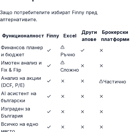
Защо потребителите избират Finny пред
алтернативите.
Други
Брокерски
Функционалност
Finny
Excel
апове
платформи
Финансов планер
и бюджет
Ръчно
Имотен анализ и
Fix & Flip
Сложно
Анализ на акции
Частично
(DCF, P/E)
AI асистент на
български
Изграден за
България
Всичко на едно
място