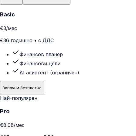
Basic
€3
/мес
€36 годишно • с ДДС
Финансов планер
Финансови цели
AI асистент (ограничен)
Започни безплатно
Най-популярен
Pro
€8.08
/мес