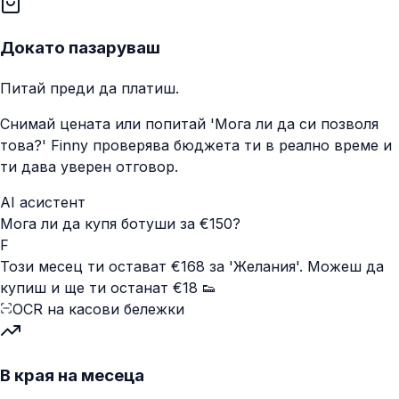
Докато пазаруваш
Питай преди да платиш.
Снимай цената или попитай 'Мога ли да си позволя
това?' Finny проверява бюджета ти в реално време и
ти дава уверен отговор.
AI асистент
Мога ли да купя ботуши за €150?
F
Този месец ти остават €168 за 'Желания'. Можеш да
купиш и ще ти останат €18 👟
OCR на касови бележки
В края на месеца